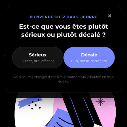
×
BIENVENUE CHEZ DARK LICORNE
Est-ce que vous êtes plutôt
sérieux
ou plutôt
décalé
?
Sérieux
Décalé
Accueil
>
Mes services
>
Le Print
Direct, pro, efficace
Fun, perso, sans filtre
Vous pourrez changer d'avis à tout moment via le bouton en haut
du site.