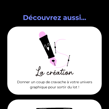
Découvrez aussi...
EN SAVOIR +
illustration, mascotte...
logo, univers graphique, charte graphique,
La création
Besoin de...
Donner un coup de cravache à votre univers
graphique pour sortir du lot !