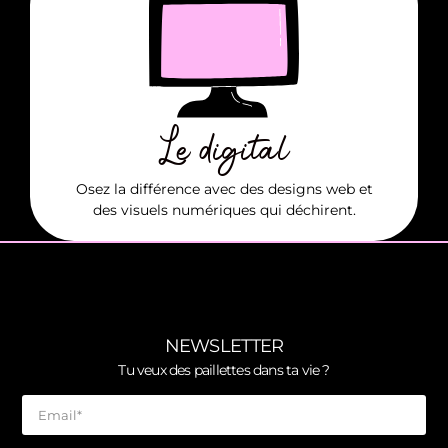
EN SAVOIR +
animation...
site internet, newsletter, réseaux sociaux,
Le digital
Besoin de...
Osez la différence avec des designs web et
des visuels numériques qui déchirent.
NEWSLETTER
Tu veux des paillettes dans ta vie ?