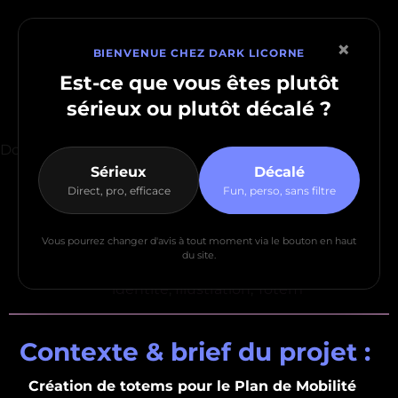
×
BIENVENUE CHEZ DARK LICORNE
Est-ce que vous êtes plutôt
sérieux
ou plutôt
décalé
?
Accueil
>
Les projets
>
Mobilités – CC Beaujolais Pierres
Dorées
Sérieux
Décalé
MOBILITÉS – CC
Direct, pro, efficace
Fun, perso, sans filtre
BEAUJOLAIS
Vous pourrez changer d'avis à tout moment via le bouton en haut
PIERRES DORÉES
du site.
identité
,
Illustration
,
Totem
Contexte & brief du projet :
Création de totems pour le Plan de Mobilité