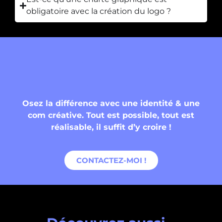
obligatoire avec la création du logo ?
Envie d’une com
qui envoie du poney ?
Osez la différence avec une identité & une
com créative.
Tout est possible, tout est
réalisable, il suffit d’y croire !
CONTACTEZ-MOI !