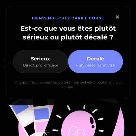
×
BIENVENUE CHEZ DARK LICORNE
Est-ce que vous êtes plutôt
sérieux
ou plutôt
décalé
?
Sérieux
Décalé
Accueil
>
Mes services
>
La création
>
Création de
Direct, pro, efficace
Fun, perso, sans filtre
logo
Vous pourrez changer d'avis à tout moment via le bouton en haut
du site.